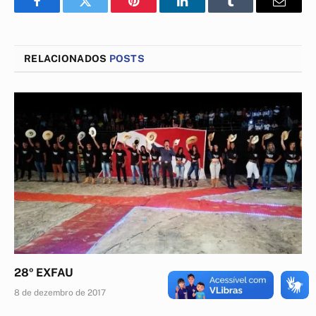
Facebook
Twitter
Pinterest
LinkedIn
Tumblr
E-
mail
RELACIONADOS
POSTS
28º EXFAU
8 de dezembro de 2017