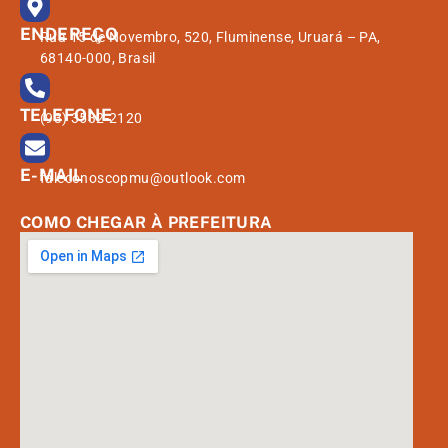
ENDEREÇO
Rua 15 de Novembro, 520, Fluminense, Uruará – PA,
68140-000, Brasil
TELEFONE
(93) 3532-2120
E-MAIL
faleconoscopmu@outlook.com
COMO CHEGAR À PREFEITURA