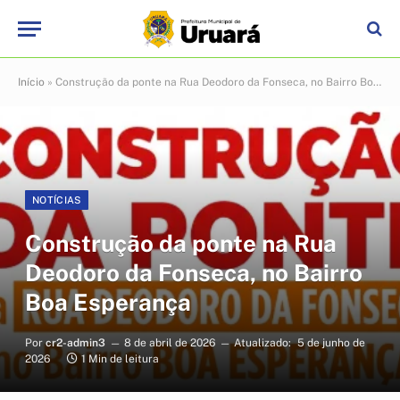
Início
»
Construção da ponte na Rua Deodoro da Fonseca, no Bairro Boa Esperança
NOTÍCIAS
Construção da ponte na Rua
Deodoro da Fonseca, no Bairro
Boa Esperança
Por
cr2-admin3
8 de abril de 2026
Atualizado:
5 de junho de
2026
1 Min de leitura