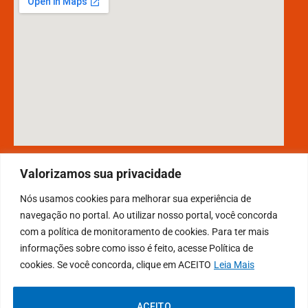
DESENVOLVIDO POR CR2
Valorizamos sua privacidade
Nós usamos cookies para melhorar sua experiência de
navegação no portal. Ao utilizar nosso portal, você concorda
Muito mais que
criar site
ou
sistema para prefeituras
! Realizamos
com a política de monitoramento de cookies. Para ter mais
uma
assessoria
completa, onde garantimos em contrato que todas
informações sobre como isso é feito, acesse Política de
as exigências das
leis de transparência pública
serão atendidas.
cookies. Se você concorda, clique em ACEITO
Leia Mais
Conheça o
PNTP
e o
Radar da Transparência Pública
ACEITO