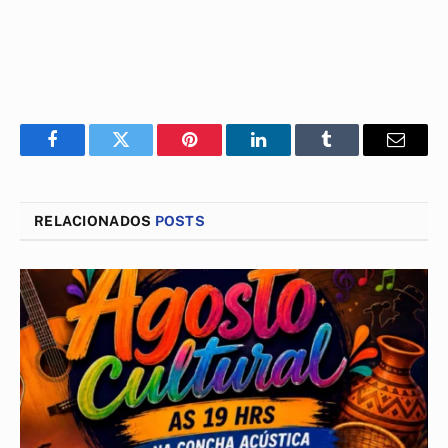
Facebook
Twitter
Pinterest
LinkedIn
Tumblr
E-
mail
RELACIONADOS
POSTS